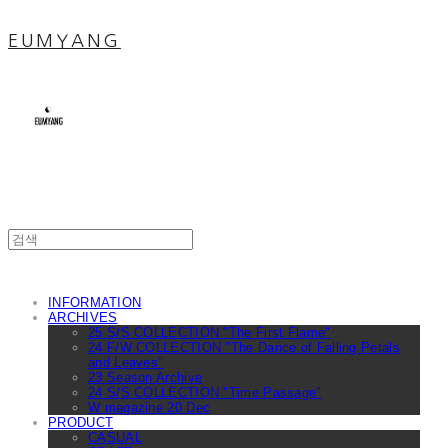
EUMYANG
INFORMATION
ARCHIVES
25 S/S COLLECTION "The First Flame"
24 F/W COLLECTION "The Dance of Falling Petals
and Leaves"
23 Season Archive
24 S/S COLLECTION "Time Passage"
W magazine 20 Dec
PRODUCT
CASUAL