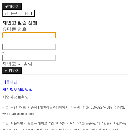
구매하기
장바구니에 담기
재입고 알림 신청
휴대폰 번호
-
-
재입고 시 알림
신청하기
이용약관
개인정보처리방침
사업자정보확인
상호: 음양 | 대표: 김종원 | 개인정보관리책임자: 김종원 | 전화: 010-3927-4315 | 이메일:
yyofficial1@gmail.com
주소: 서울특별시 종로구 대학로12길 61, 5층 501-A1774호(동숭동, 계우빌딩) | 사업자등
록번호:
571-10-00893
| 통신판매:
2021-서울중구-0558
| 호스팅제공자: (주)식스샵