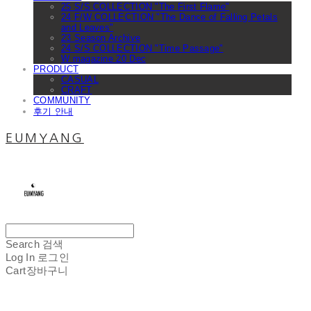
25 S/S COLLECTION "The First Flame"
24 F/W COLLECTION "The Dance of Falling Petals
and Leaves"
23 Season Archive
24 S/S COLLECTION "Time Passage"
W magazine 20 Dec
PRODUCT
CASUAL
CRAFT
COMMUNITY
후기 안내
EUMYANG
Search
검색
Log In
로그인
Cart
장바구니