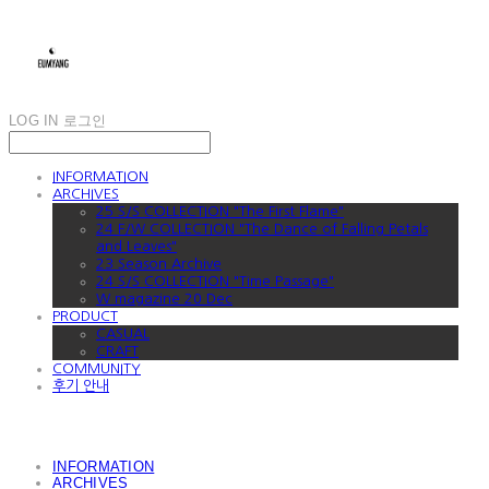
LOG IN
로그인
INFORMATION
ARCHIVES
25 S/S COLLECTION "The First Flame"
24 F/W COLLECTION "The Dance of Falling Petals
and Leaves"
23 Season Archive
24 S/S COLLECTION "Time Passage"
W magazine 20 Dec
PRODUCT
CASUAL
CRAFT
COMMUNITY
후기 안내
INFORMATION
ARCHIVES